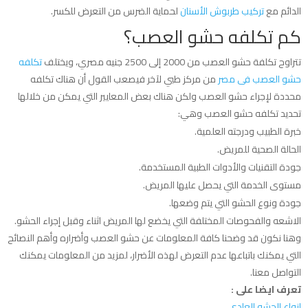
الدائم مع
تركيب طربوش الأسنان
لحماية الضرس من التعرض للكسر.
كم تكلفه حشو العصب؟
تتراوح تكلفة حشو العصب من 2000 إلى 2500 جنيه مصري، ويختلف
تكلفه
حشو العصب فى مصر
من مركز طبي لآخر فيصعب القول أن هناك تكلفه
محددة لإجراء حشو العصب ولكن هناك بعض المعايير التي يمكن من خلالها
تحديد تكلفه حشو العصب وهي:
خبرة الطبيب ودرجته العلمية.
الحالة الصحية للمريض.
جودة التقنيات والأدوات الطبية المستخدمة.
مستوى الخدمة التي يحصل عليها المريض.
جودة ونوع الحشو التي يتم وضعها.
الاشعه والفحوصات المختلفة التي يخضع لها المريض اثناء وقبل إجراء الحشو.
وهنا نكون قد وضحنا كافة المعلومات عن حشو العصب وأضراره وأهم النصائح
التي يمكنك باتباعها عدم التعرض لهذه الأضرار، لمزيد من المعلومات يمكنك
التواصل معنا.
تعرف ايضا على :
انواع الحشو العادي