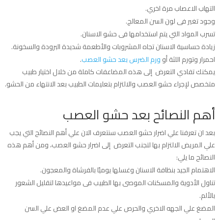
التهاب الاعصاب مرة اخري.
وجود تغير فى لون السن المعالج.
تسرب المواد التي يتم استخدامها فى حشو الاسنان.
زيادة حساسية الاسنان تجاه المشروبات والأطعمة شديدة البرودة والسخونة.
احمرار وتورم اللثة أو
ورم الضرس بعد حشو العصب
.
يمكنك تفادي التعرض إلى هذه المضاعفات كاملة من خلال اختيار طبيب
متخصص لإجراء حشو العصب والالتزام بتعليمات الطبيب بعد الانتهاء من الحشو.
أهم النصائح بعد حشو العصب
بعد ان تعرفنا علي اضرار حشو العصب سنتعرف الان علي أهم النصائح التي يجب
علي المريض الالتزام بها لتجنب التعرض إلى اضرار حشو العصب، ومن أهم هذه
النصائح ما يلي:
الاهتمام الجيد بنظافة الاسنان وغسلها يوميًا بالفرشاة والمعجون.
تناول الأدوية والمسكنات الموصى بها الطبيب فى مواعيدها لتقليل الشعور
بالألم.
المضغ علي الجهه الاخري والحرص علي عدم المضغ او العض علي السن