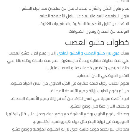
المصاب.
عدم تناول الأكل والشراب لمدة لا تقل عن ساعتين بعد اجراء الحشو.
تناول الاطعمه اللينه والابتعاد عن تناول الأطعمة الصلبة.
الابتعاد عن تناول الأطعمة السكرية والمشروبات الغازية.
التوقف عن التدخين وتناول الكحوليات.
خطوات حشو العصب
هناك
فرق بين حشو العصب و الحشو العادى
للسن فيتم اجراء حشو العصب
علي عدة خطوات متتالية وعادةً ما يستغرق الامر عدة جلسات وذلك بناءًا علي
حالة المريض، وتتضمن خطوات حشو العصب ما يلي:
التخدير الموضعي للسن المصاب.
يقوم الطبيب بإجراء فتحة صغيرة فى الجزء العلوي من السن المراد حشوه.
من ثم يقوم الطبيب بإزالة جميع الأنسجة المصابة.
اجراء أشعة سينية علي السن للتاكد من أنه تم إزالة جميع الأنسجة المصابة،
وتنظيف السن جيدًا قبل وضع الحشو.
بعد ذلك يقوم الطبيب بوضع الحشوة مع وضع دواء يعمل علي قتل البكتيريا
الموجودة فى نهاية الجذر مثل دواء هيدروكسيد الكالسيوم.
بعد ذلك يتم تحديد موعد جلسة اخري لازالة الحشوة المؤقتة ووضع حشو