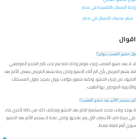
زراعة الاسنان بالتقسيط فى مصر
سعر عدسات الاسنان في مصر
اقوال
هل حشو العصب مؤلم؟
لا، لا يعد حشو العصب إجراء مولم وذلك لانه يتم تحت تاثير التخدير الموضعي
فلا يشعر المريض بأي الم أثناء الحشو ولكن ربما يشعر المريض ببعض الألم بعد
الانتهاء من إجراء الحشو، ولكنه شعور مؤقت يزول بمجرد تناول المسكنات
والأدوية الموصى بها الطبيب.
كم يستمر الألم بعد حشو العصب؟
لا يوجد وقت محدد لاستمرار الالم بعد الحشو ويختلف ذلك من حالة لأخرى بناء
علي درجة تلف الأعصاب التي يتم علاجها، ولكن عادة لا يستمر الألم بعد الحشو
سوي أيام قليلة فقط.