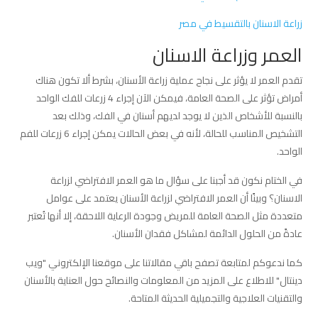
زراعة الاسنان بالتقسيط في مصر
العمر وزراعة الاسنان
تقدم العمر لا يؤثر على نجاح عملية زراعة الأسنان، بشرط ألا تكون هناك
أمراض تؤثر على الصحة العامة، فيمكن الآن إجراء 4 زرعات للفك الواحد
بالنسبة للأشخاص الذين لا يوجد لديهم أسنان في الفك، وذلك بعد
التشخيص المناسب للحالة، لأنه في بعض الحالات يمكن إجراء 6 زرعات للفم
الواحد.
في الختام نكون قد أجبنا على سؤال ما هو العمر الافتراضي لزراعة
الاسنان؟ وبينًا أن العمر الافتراضي لزراعة الأسنان يعتمد على عوامل
متعددة مثل الصحة العامة للمريض وجودة الرعاية اللاحقة، إلا أنها تُعتبر
عادةً من الحلول الدائمة لمشاكل فقدان الأسنان.
كما ندعوكم لمتابعة تصفح باقي مقالاتنا على موقعنا الإلكتروني "ويب
دينتال" للاطلاع على المزيد من المعلومات والنصائح حول العناية بالأسنان
والتقنيات العلاجية والتجميلية الحديثة المتاحة.