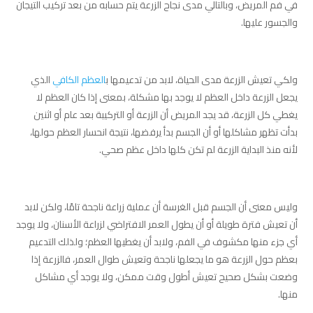
في فم المريض، وبالتالي مدى نجاح الزرعة يتم حسابه من بعد تركيب التيجان
والجسور عليها.
ولكي تعيش الزرعة مدى الحياة، لابد من تدعيمها ب
العظم الكافي
الذي
يجعل الزرعة داخل العظم لا يوجد بها مشكلة، بمعنى إذا كان العظم لا
يغطي كل الزرعة، قد يجد المريض أن الزرعة أو التركيبة بعد عام أو اثنين
بدأت تظهر مشاكلها أو أن الجسم بدأ يرفضها، نتيجة انحسار العظم حولها،
لأنه منذ البداية الزرعة لم تكن كلها داخل عظم صحي.
وليس معنى أن الجسم قبل الغرسة أن عملية زراعة ناجحة تامًا، ولكن لابد
أن تعيش فترة طويلة أو أن يطول العمر الافتراضي لزراعة الأسنان، ولا يوجد
أي جزء منها مكشوف في الفم، ولابد أن يغطيها العظم؛ ولذلك التدعيم
بعظم حول الزرعة هو ما يجعلها ناجحة وتعيش طوال العمر، فالزرعة إذا
وضعت بشكل صحيح تعيش أطول وقت ممكن، ولا يوجد أي مشاكل
منها.