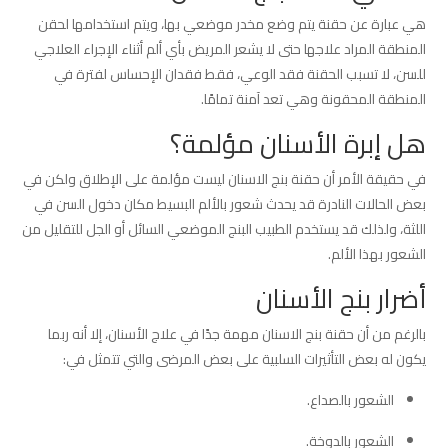
هي عبارة عن حقنة يتم وضع مخدر موضعي بها، ويتم استخدامها لحقن
المنطقة المراد علاجها حتى لا يشعر المريض بأي ألم أثناء الإجراء العلاجي
للسن، لا تسبب الحقنة فقد الوعي، فقط فقدان الإحساس لفترة في
المنطقة المحقونة وهي تعد آمنة تمامًا.
هل إبرة الأسنان مؤلمة؟
في حقيقة الأمر أن حقنة بنج الاسنان ليست مؤلمة على الإطلاق ولكن في
بعض الحالات النادرة قد يحدث شعور بالألم البسيط مكان دخول السن في
اللثة، ولذلك قد يستخدم الطبيب البنج الموضعي السائل أو الجل للتقليل من
الشعور بهذا الألم.
أضرار بنج الأسنان
بالرغم من أن حقنة بنج الاسنان مهمة جدًا في علاج الأسنان، إلا أنه ربما
يكون له بعض التأثيرات السلبية على بعض المرضى والتي تتمثل في:
الشعور بالصداع.
الشعور بالدوخة.