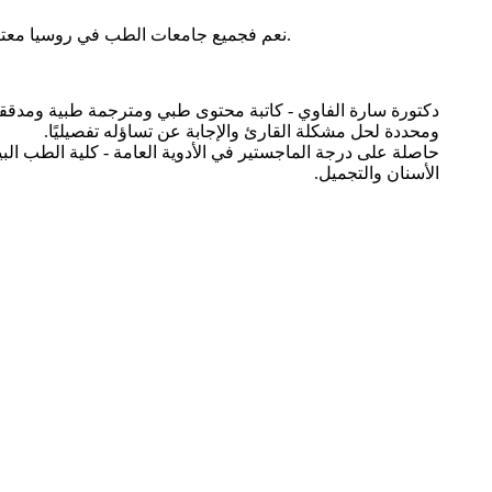
نعم فجميع جامعات الطب في روسيا معترف بها عالميًا في جميع الدول ومعترف بها من قبل منظمة الصحة العالمية، مما يجعلها مكان يجذب العديد من الطلاب الوافدين للدراسة فيها.
دكتورة سارة الفاوي - كاتبة محتوى طبي ومترجمة طبية ومدققة 
ومحددة لحل مشكلة القارئ والإجابة عن تساؤله تفصيليًا.
حاصلة على درجة الماجستير في الأدوية العامة - كلية الطب ال
الأسنان والتجميل.