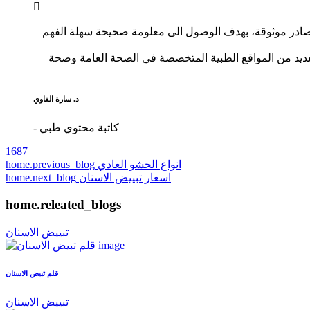
 مصادر موثوقة، بهدف الوصول الى معلومة صحيحة سهلة الفهم
لعديد من المواقع الطبية المتخصصة في الصحة العامة وصحة
د. سارة الفاوي
- كاتبة محتوي طبي
1687
انواع الحشو العادي
home.previous_blog
اسعار تبييض الاسنان
home.next_blog
home.releated_blogs
تبييض الاسنان
قلم تبيض الاسنان
تبييض الاسنان