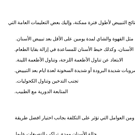
ائج التبييض لأطول فترة ممكنة، وإليك بعض التعليمات العامة التي
ثل القهوة والشاي لمدة يومين على الأقل بعد تبييض الأسنان.
 الأسنان، وكذلك خيط الأسنان للمساعدة في إزالة بقايا الطعام.
الابتعاد عن تناول الأطعمة اللزجة، وتناول الأطعمة اللينة.
وبات شديدة البرودة أو شديدة السخونة لعدة ايام بعد التبييض.
تجنب التدخين وتناول الكحوليات.
المتابعة الدورية مع الطبيب.
 عامة تتراوح تكلفة تبييض الاسنان في مصر من 2000 إلى 7000 جنيه مصري، ومن العوامل التي تؤثر على التكلفة بجانب اختيار افضل طريقة
حالة الأسنان ومدى تراكب التصبغات عليها.