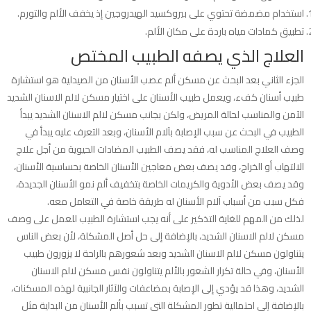
استخدام مضمضة تحتوي على بيروكسيد الهيدروجين إذ يخفف الألم والتورم.
تطبيق كمادات مياه باردة على مكان الألم.
العلاج الذي يصفه الطبيب المختص
الجزء الثاني بعد البحث عن مسكن ألم عصب الأسنان من الصيدلية هو استشارة
طبيب أسنان كفء، ويعمل طبيب الأسنان على اختيار مسكن لالم الاسنان الشديد
الآمن والمناسب لحالة المريض، ولكن بجانب مسكن لالم الاسنان الشديد يبدأ
الطبيب في البحث عن سبب الإصابة بآلام الأسنان، وبعد التعرف عليه يبدأ في
وصف العلاج المناسب له، فقد يصف الطبيب المضادات الحيوية من أجل علاج
الالتهاب أو الخراج، وقد يصف بعض معاجين الأسنان الخاصة بحساسية الأسنان،
وقد يصف بعض الأدوية والكريمات الخاصة بتخفيف ألم نمو الأسنان الجديدة،
فكل سبب من أسباب آلام الأسنان له طريقة خاصة في التعامل معه.
لذلك من المهم للغاية التذكير على أنه يجب استشارة الطبيب للعمل على وصف
مسكن لالم الاسنان الشديد، بالإضافة إلى حل أصل المشكلة، لأن بعض الناس
يتناولون مسكن لالم الاسنان الشديد وبعد شعورهم بالراحة لا يزورون طبيب
الأسنان، وفي حالة تكرار الشعور بالألم يتناولون نفس مسكن لالم الاسنان
الشديد، وهذا قد يؤدي إلى الإصابة بمضاعفات والآثار الجانبية لهذه المسكنات،
بالإضافة إلى احتمالية تطور المشكلة التي تسبب بألم الأسنان من البداية مثل