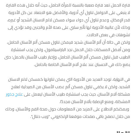
فترة الحمل تعد فترة صعبة بالنسبة للمرأة الحامل، حيث أنه خلال هذه الفترة
لا ينبغي على الحوامل تناول أي أدوية، والأفضل هو الابتعاد عن كل الأدوية
قدر الإمكان، وعدم تناول أي دواء سواء مسكن لالم الاسنان الشديد أو غيره،
وذلك لأن غالبية الأدوية لها تأثير سلبي على صحة الأم والجنين وقد تؤدي إلى
تشوهات في بعض الحالات.
ولكن في حالة أن ألم الأسنان شديد فيمكن تناول مسكن ألم الأسنان للحامل،
ومن أفضل المسكنات خلال الحمل نجد الباراسيتامول، ولكن يجب استشارة
الطبيب قبل تناول مسكن ألم الأسنان للحامل، وإخبار طبيب الأسنان بالحمل؛ حتى
يضع ذلك في الحسبان عند علاج آلام الأسنان الخاصة بالحامل.
في النهاية، توجد العديد من الأدوية التي يمكن تناولها كمسكن لالم الاسنان
الشديد، ولكن لا يكفي تناول مسكن ألم عصب الأسنان من الصيدلية لعلاج
مشكلة آلام الأسنان، حيث يجب استشارة طبيب الأسنان ليعمل على
علاج جذور
المشكلة، ومنع الإصابة بآلام الأسنان مجددًا.
ويمكنكم الاطلاع على المزيد من المعلومات حول صحة الفم والأسنان، وذلك
من خلال تصفح باقي صفحات موقعنا الإلكتروني "ويب دنتال".