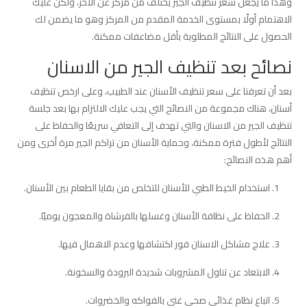
وهذا ما يجعل سعر تنظيف الجير يختلف من مركز عن الآخر، ولكن عليك
الاهتمام أولًا بمستوى الخدمة المقدم من المركز وهو ما يضمن لك
الحصول على النتائج المطلوبة بأقل مضاعفات ممكنة.
نصائح بعد تنظيف الجير من الاسنان
بعد أن تعرفنا على سعر تنظيف الأسنان عند الطبيب، وعلى ارخص تنظيف
أسنان، هناك مجموعة من النصائح التي يجب عليك الالتزام بها بعد جلسة
تنظيف الجير من الاسنان والتي تهدف إلى التعافي سريعًا والحفاظ على
النتائج لأطول فترة ممكنة، وحماية الأسنان من تراكم الجير مرة أخرى ومن
أهم هذه النصائح:
استخدام الخيط الطبي للأسنان للتخلص من بقايا الطعام بين الأسنان.
الحفاظ على نظافة الأسنان وغسلها بالفرشاة والمعجون يوميًا.
علاج مشاكل الاسنان فور اكتشافها وعدم الاهمال فيها.
الابتعاد عن تناول المشروبات شديدة البرودة والسخونة.
اتباع نظام غذائي صحي غني بالفواكه والخضروات.