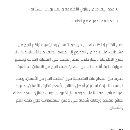
عدم الإفراط في تناول الأطعمة والمشروبات السكرية.
المتابعة الدورية مع الطبيب.
وفي الختام إذا كنت تعاني من جير الأسنان وما يُسببه تراكم الجير من
مشكلات، فلا تتردد في الخضوع إلى جلسة تنظيف جير الأسنان ولكن لا
تنسى الاهتمام باختيار طبيب متميز يعتمد على التقنيات الحديثة ويتمتع
بمهارة عالية، أثناء بحثك عن اسعار تنظيف الجير من الاسنان المناسبة.
للمزيد من المعلومات التفصيلية حول تنظيف الجير من الأسنان، وعدد
الجلسات اللازمة لتحقيق أفضل النتائج، وأسعار تنظيف الأسنان، ندعوك
لقراءة باقي مقالتنا على موقعنا الإلكتروني "ويب دينتال". ستجد كذلك
نصائح مفيدة وإجابات شاملة على جميع استفساراتك حول صحة الفم
والأسنان.