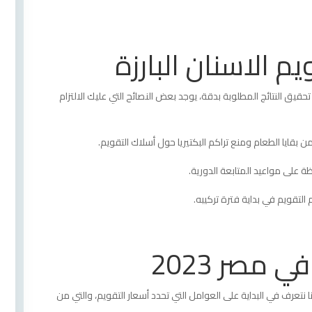
م الاسنان البارزة
يق النتائج المطلوبة بدقة، يوجد بعض النصائح التي عليك الالتزام
 بقايا الطعام ومنع تراكم البكتيريا حول أسلاك التقويم.
ظة على مواعيد المتابعة الدورية.
تقويم في بداية فترة تركيبه.
 معدني، ويتم تركيبه في الوجه الخلفي من الأسنان.
 مصر 2023
أن يسبب في حدوث خلل في المظهر الخارجي للأسنان.
لكثير عن سعر تقويم الأسنان في مصر 2023 دعونا نتعرف في البداية على العوامل التي تحدد أسعار التقويم، والتي من