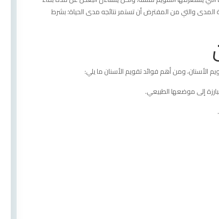
ة المدى والتي من المفترض أن تستمر نتائجه مدى الحياة؛ بشرط
مم خصيصًا لأسنان العميل.
ن
لتقويم.
يم الأسنان، ومن أهم فوائد تقويم الأسنان ما يلي:
بارزة إلى موضعها الطبيعي.
 للأسنان.
 على الأسنان مصنوعة من مادة خزفية تشبه لون الأسنان