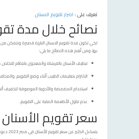
الطبيعي بشكل كبير.
تعرف على :
اضرار تقويم الاسنان
نصائح خلال مدة تقوي
- يساعد في الحصول على مظهر جمالي جذاب.
- يعتبر أكثر صلابة من التقويم الشفاف.
لكي تكون مدة تقويم الاسنان البارزة قصيرة ونتمكن من تحق
بها، ومن أهم هذه النصائح ما يلي:
- لا يتسبب في إصابة الأسنان بالحساسية.
تنظيف الأسنان بالفرشاة والمعجون بانتظام للتخلص من
تقويم الأسنان الداخلي
الالتزام بتعليمات الطبيب أثناء وضع التقويم، والمحاف
استخدام المضمضة والأدوية الموصوفة لتخفيف ألم ال
مصنوع من قطع معدنية مرتبطة ببعضها من خلال سلك
عدم تناول الأطعمة الصلبة على التقويم.
سعر تقويم الأسنان في
- يساعد في الحصول على نتائج مبهرة للأسنان دون 
يتساءل ا