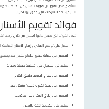
النتائج، ويمكن القول أن تقويم الأسنان من العلاجات طويل
مصنوع من قالب شفاف، وذلك النوع من التقويم مص
الالتزام بكافة التعليمات التي يوصي بها الطبيب.
فوائد تقويم الأسنا
-لا يمكن رؤيته على عكس التقويم المعدني.
- يقلل من فرص إصابة الأسنان بالتسوس أثناء ارتداء ا
تتعدد الفوائد التي يحصل عليها العميل من خلال تركيب تقو
-لا يسبب في تهيج الأسنان.
يعمل على توسيع الفكين و إرجاع الأسنان الأمامية ال
- يساعد الشخص في الحصول على مظهر جميل وجذاب
التحسين من عملية مضغ الطعام بشكل جيد وصحيح.
يساعد في الحصول على ابتسامة جميلة وجذابة.
تقويم الأسنان الخزفي
التحسين من مخارج الحروف ونطق الكلام.
التحسين من صحة الفم والأسنان بشكل عام.
التحسين من إطباق الفكين على بعضهما.
يحتوي ذلك النوع من التقويم على دواعم يتم وضعها
يساعد على استعادة الثقة بالنفس.