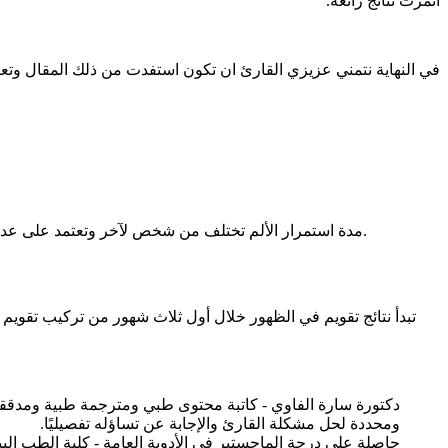
أثمرت نتائج رائعة.
في النهاية نتمني عزيزي القارئ ان تكون استفدت من ذلك المقال وتعر
مدة استمرار الألم تختلف من شخص لآخر وتعتمد على عدة عوامل ولكن بشكل عام معظم الألم يختفي عادة بعد أسبوعين من وضع التقويم ويصبح الشخص قادرًا على التأقلم مع التقويم بشكل أفضل.
تبدأ نتائج تقويم في الظهور خلال أول ثلاث شهور من تركيب تقويم ا
دكتورة سارة الفاوي - كاتبة محتوى طبي ومترجمة طبية ومدققة 
ومحددة لحل مشكلة القارئ والإجابة عن تساؤله تفصيليًا.
حاصلة على درجة الماجستير في الأدوية العامة - كلية الطب ال