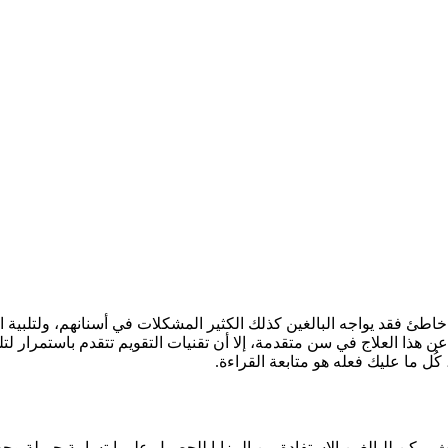
اطئ فقد يواجه البالغين كذلك الكثير المشكلات في أسنانهم، ولتلبية اح
ن هذا العلاج في سن متقدمة، إلا أن تقنيات التقويم تتقدم باستمرار 
كُل ما عليك فعله هو متابعة القراءة.
حيث يمكن للبالغين الاستفادة من المزايا للحصول على إبتسامة جميلة و