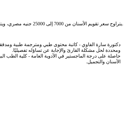
يتراوح سعر تقويم الأسنان من 7000 إلى 25000 جنيه مصري، ويتم تحديد أسعار تقويم الأسنان من خلال عدة عوامل ومنها نوع التقويم المستخدم، وخبرة الطبيب المعالج، وعدد الزيارات التي يحتاجها المريض.
دكتورة سارة الفاوي - كاتبة محتوى طبي ومترجمة طبية ومدققة 
ومحددة لحل مشكلة القارئ والإجابة عن تساؤله تفصيليًا.
حاصلة على درجة الماجستير في الأدوية العامة - كلية الطب ال
الأسنان والتجميل.