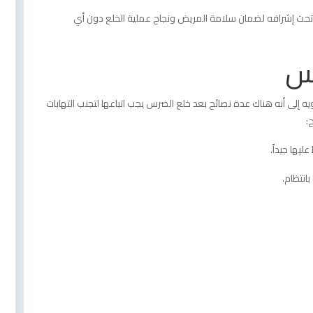
حت إشرافه لضمان سلامة المريض ونجاح عملية الخلع دون أي
رس
يه إلى أنه هناك عدة نصائح بعد خلع الضرس يجب اتباعها لتجنب التهابات
:
يها جيداً.
انتظام.