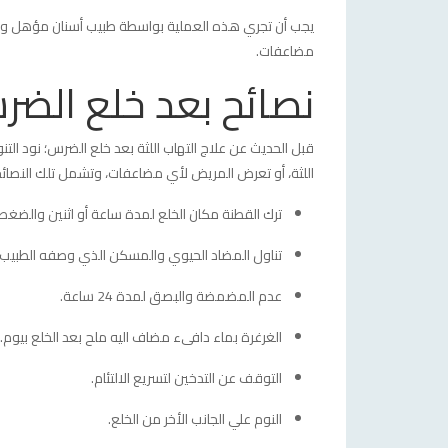
يجب أن تجري هذه العملية بواسطة طبيب أسنان مؤهل وت
مضاعفات.
نصائح بعد خلع الض
قبل الحديث عن علاج التهاب اللثة بعد خلع الضرس؛ نود التنو
اللثة، أو تعرض المريض لأي مضاعفات، وتشمل تلك النصائح
ترك القطنة مكان الخلع لمدة ساعة أو اثنين والضغط عل
تناول المضاد الحيوي والمسكن الذي وصفه الطبيب ب
عدم المضمضة والبصق لمدة 24 ساعة.
الغرغرة بماء دافىء مضاف اليه ملح بعد الخلع بيوم.
التوقف عن التدخين لتسريع الالتئام.
النوم علي الجانب الأخر من الخلع.