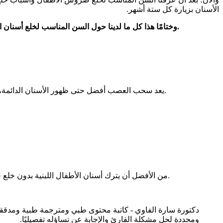
الأسنان بزيارة كل ستة أشهر.
وختامًا هذا كل ما لدينا حول السن المناسب لخلع أسنان الأطفال، ولمزيد من معلومات عن ما يخص أسنان الأطفال تصفح موقع ويب دنتال، ستجد إجابات وافية حول كل ما يخص صحة الفم والأسنان.
يعد سحب العصب أفضل حتى ظهور الأسنان الدائمة، حيث أن وجود الضرس مكانه يحافظ على سلامة الأسنان المجاورة بدلًا من ترك السن المخلوع فراغ مُسبب لاعوجاج الأسنان المجاورة لاحقًا.
من الأفضل أن يترك أسنان الأطفال اللبنية بدون خلع حتى تظهر الأسنان الدائمة، لتجنب مشاكل اعوجاج الأسنان ومشاكل الفك. وإذا اضطر الطبيب الى خلعها يجب أن يركب مكانه حافظ المسافة.
دكتورة سارة الفاوي - كاتبة محتوى طبي ومترجمة طبية ومدققة 
ومحددة لحل مشكلة القارئ والإجابة عن تساؤله تفصيليًا.