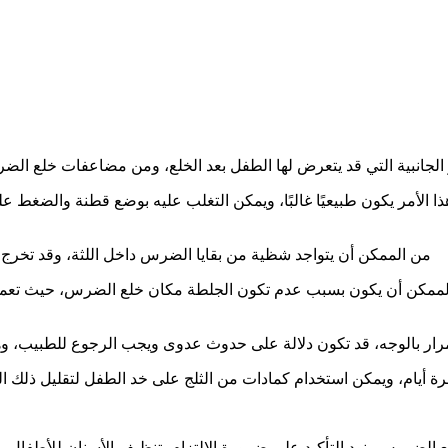
ر الجانبية التي قد يتعرض لها الطفل بعد الخلع، ومن مضاعفات خلع الض
مر يكون طبيعيًا غالبًا، ويمكن التغلب عليه بوضع قطنة والضغط عليها
من الممكن أن يتواجد شظية من بقايا الضرس داخل اللثة، وقد تخرج مع
من الممكن أن يكون بسبب عدم تكون الجلطة مكان خلع الضرس، حيث تعم
أحمرار بالوجه، قد تكون دلالة على حدوث عدوى ويجب الرجوع للطبيب،
ة أيام، ويمكن استخدام كمادات من الثلج على خد الطفل لتقليل ذلك ال
لضروس، نود التأكيد على ضرورة الالتزام بتنظيف الأسنان للأطفال مرت