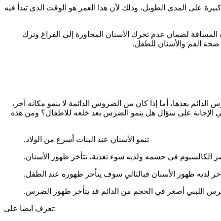
قلق للآباء، ولكنه غالبًا لا يسبب مشكلة كبيرة على المدى الطويل، وذلك لأن هذا العمر هو الوقت الذي تبدأ فيه
لات الطبية مثل استخدام حافظات المسافة لضمان عدم تحرك الأسنان المجاورة إلى الفراغ وترك
 صحة الفم والأسنان للطفل.
دائم بعدها، أما إذا كان من الضروس الدائمة لا ينمو مكانه اَخر،
لوضع في الاعتبار أن هناك عوامل تؤثر في الإجابة على سؤال هل ينمو الضرس بعد خلعه للاطفال؟ ومن هذه
تنمو الأسنان عند البنات أسرع من الولاد.
 الكالسيوم في جسمه ولديه سوء تغذية، تتأخر ظهور الأسنان.
أخر لديه ظهور الأسنان فبالتالي سوف يتأخر ظهوره عند الطفل.
ضرس اللبني أصغر في الحجم من الدائم قد يتأخر ظهور الضرس.
تعرف ايضا على: