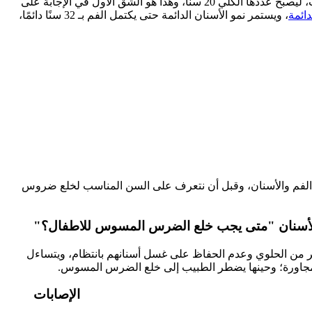
أو "أسنان الحليب"، في الظهور عادة بين عمر 6 إلى 12 شهرًا، وتستمر هذه العملية حتى يكتمل نمو معظم الأسنان اللبنية بحلول عمر 3 سنوات، ليصبح عددها الكلي 20 سنًا، وهذا هو الشق الأول في الإجابة على
دائمة
، ويستمر نمو الأسنان الدائمة حتى يكتمل الفم بـ 32 سنًا دائمًا،
ة الفم والأسنان، وقبل أن نتعرف على السن المناسب لخلع ضروس
سنان "متى يجب خلع الضرس المسوس للاطفال؟"
ثير من الحلوي وعدم الحفاظ على غسل أسنانهم بانتظام، ويتساءل
المجاورة؛ وحينها يضطر الطبيب إلى خلع الضرس المسوس.
الإصابات