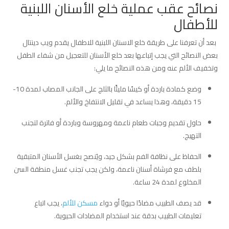
نصائح عقب عملية خلع الأسنان اللبنية
للأطفال
بعد أن تعرفنا على طريقة خلع الاسنان اللبنية للاطفال يقدم ويب دينتال
بعض النصائح التي يجب إتباعها بعد خلع الأسنان للتعجيل من شفاء الطفل
وتخفيف الألم عنه ومن هذه النصائح ما يلي:
وضع كمادة باردة أو كيسًا مليئًا بالثلج على الجانب المصاب لمدة 10-
15 دقيقة، وهذا يساعد في تقليل الانتفاخ والألم.
حاول تقديم وجبات طعام ناعمة ومهروسة وباردة أو فاترة لتجنب
التهيج.
الحفاظ على نظافة الفم بشكل جيد، ويُنصح بغسل الأسنان المتبقية
بلطف مع فرشاة أسنان ناعمة، ولكن يجب تجنب غسل منطقة السن
المخلوع لمدة 24 ساعة.
قد يصف الطبيب مضادًا حيويًا أو دواء
مسكن للألم
، يجب اتباع
تعليمات الطبيب بدقة عند استخدام المضادات الحيوية.