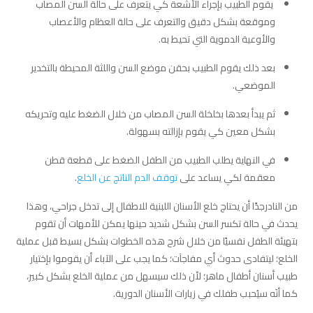
يقوم الطبيب بإجراء الأشعة كي يتعرف على حالة السن المصاب
وموقعة بشكل دقيق والتعرف على حالة العظام والأعصاب
والأوعية الدموية التي تحيط به.
بعد ذلك يقوم الطبيب بحقن موضع السن واللثة المحيطة بالتخدير
الموضعي.
ثم يبدأ بعدها بخلخلة السن المصاب من خلال الضغط عليه وتحريكه
بشكل معين كي يقوم بإزالته بسهولة.
في النهاية يطلب الطبيب من الطفل الضغط على قطعة قطن
معقمة لكي يساعد على
توقف الدم الناتج عن الخلع
.
من النادرجدًا أن يحتاج خلع الأسنان اللبنية للاطفال إلى تدخل جراحي، وهذا
يحدث في حالة تكسر السن بشكل شديد حينها يمكن للأمهات أن تقوم
بتهيئة الطفل نفسيًا من خلال شرح هذه الخطوات بشكل بسيط قبل عملية
الخلع؛ ليتفادى حدوث أي مفاجآت؛ كما يجب على الآباء أن يقوموا بإختيار
طبيب أسنان أطفال ماهر؛ لأن ذلك سيسهل من عملية الخلع بشكل كبير،
كما أنَه سيُحبب طفلك في زيارات الأسنان الدورية.