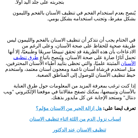
بتجربته على جلد اليد أولًا.
يُنصح بعدم استخدام الفحم في تنظيف الأسنان بالفحم والليمون
بشكل مفرط، وتجنب استخدامه بشكل يومي.
في الختام يجب أن نتذكر أن تنظيف الاسنان بالفحم والليمون ليس
طريقة صحية للحفاظ على صحة الأسنان، وعلى الرغم من
الادعاءات بأن هذه الطريقة قد تحقق تبييضًا سريعًا وطبيعيًا، إلا أنها
تحمل آثارًا ضارة على صحة الأسنان، ويُنصح باتباع
طرق تنظيف
الأسنان
المثبتة علميًا، والتي تحظى بتأييد أطباء الأسنان المحترفين،
مثل استخدم فرشاة أسنان ناعمة ومعجون أسنان معتمد، واستخدم
خيط تنظيف الأسنان للوصول إلى المناطق الصعبة.
إذا كنت ترغب بمعرفة المزيد من المعلومات حول طرق العناية
بالأسنان وتبييضها، يمكنك تصفح مقالاتنا في موقعنا الإلكتروني "ويب
دنتال" وستجد الإجابة عن كل مايدور بذهنك.
تعرف ايضا على:
هل ازالة الجير من الاسنان مؤلم؟
اسباب نزول الدم من اللثة اثناء تنظيف الاسنان
تنظيف الاسنان عند الدكتور