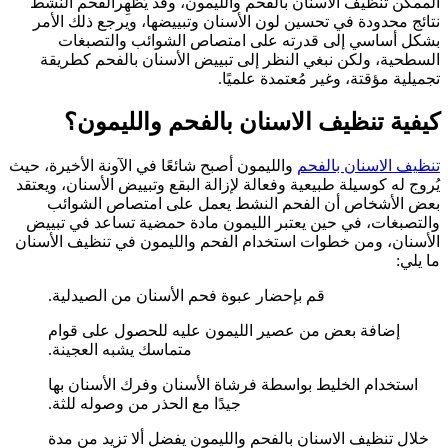
الممكن تنظيف الاسنان بالفحم والليمون، وقد يُظهِرالفحم النشط
نتائج محدودة في تحسين لون الأسنان وتبييضها، ويرجع ذلك الأمر
بشكل أساسي إلى قدرته على امتصاص الشوائب والتصبغات
السطحية، ولكن نبغي النظر إلى تبييض الأسنان بالفحم كطريقة
تجميلية مؤقتة، وغير مُعتمدة علميًا.
كيفية تنظيف الاسنان بالفحم والليمون؟
تنظيف الاسنان بالفحم
والليمون أصبح شائعًا في الآونة الأخيرة، حيث
يُروج له كوسيلة طبيعية وفعالة لإزالة البقع وتبييض الأسنان، ويعتقد
بعض الأشخاص أن الفحم النشط يعمل على امتصاص الشوائب
والتصبغات، في حين يعتبر الليمون مادة حمضية تساعد في تبييض
الأسنان، ومن خطوات استخدام الفحم والليمون في تنظيف الأسنان
ما يلي:
قم بإحضار عبوة فحم الأسنان من الصيدلية.
إضافة بعض من عصير الليمون عليه للحصول على قوام
متماسك يشبه العجينة.
استخدام الخليط بواسطة فرشاة الأسنان وفرك الأسنان بها
جيدًا مع الحذر من وصوله للثة.
خلال تنظيف الاسنان بالفحم والليمون يفضل ألا تزيد من مدة