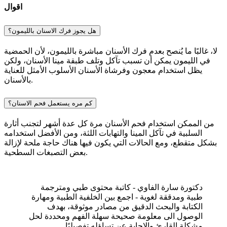
اقوال
هل يجوز فرك الاسنان بالليمون؟
لا، غالبًا ما يُنصح بعدم فرك الأسنان مباشرة بالليمون، لأن الحمضية
في الليمون يمكن أن تسبب تآكل وتلف طبقة مينا الأسنان، ولكن
يظل استخدام معجون وفرشاة الأسنان الأسلوب الأمثل للعناية
بالأسنان.
كم مره يستعمل فحم الاسنان؟
من الممكن استخدام فحم الأسنان مرة كل عدة أشهر لتجنب أثارة
السلبية في تآكل المينا والتهابات اللثة، ومن الأفضل استخدامه
بشكل متقطع، ومع الحالات التي يكون فيها هناك حاجة ملحة لإزالة
بعض التصبغات السطحية.
دكتورة سارة الفاوي - كاتبة محتوى طبي ومترجمة
طبية ومدققة لغوية - اجمع بين الخلفية الطبية ومهارة
الكتابة والبحث الدقيق من مصادر موثوقة، بهدف
الوصول الى معلومة صحيحة سهلة الفهم ومحددة لحل
مشكلة القارئ والإجابة عن تساؤله تفصيليًا.