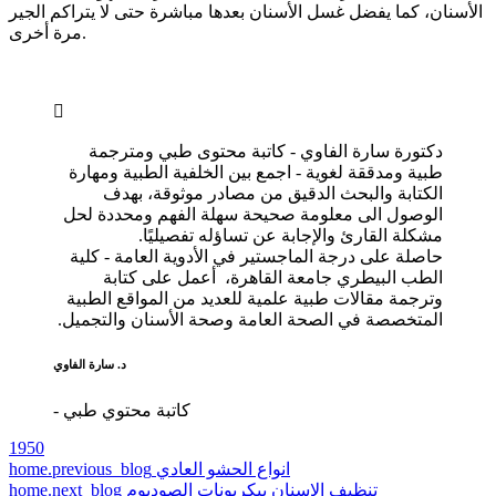
الأسنان، كما يفضل غسل الأسنان بعدها مباشرة حتى لا يتراكم الجير
مرة أخرى.
دكتورة سارة الفاوي - كاتبة محتوى طبي ومترجمة
طبية ومدققة لغوية - اجمع بين الخلفية الطبية ومهارة
الكتابة والبحث الدقيق من مصادر موثوقة، بهدف
الوصول الى معلومة صحيحة سهلة الفهم ومحددة لحل
مشكلة القارئ والإجابة عن تساؤله تفصيليًا.
حاصلة على درجة الماجستير في الأدوية العامة - كلية
الطب البيطري جامعة القاهرة، أعمل على كتابة
وترجمة مقالات طبية علمية للعديد من المواقع الطبية
المتخصصة في الصحة العامة وصحة الأسنان والتجميل.
د. سارة الفاوي
- كاتبة محتوي طبي
1950
انواع الحشو العادي
home.previous_blog
تنظيف الاسنان بيكربونات الصوديوم
home.next_blog