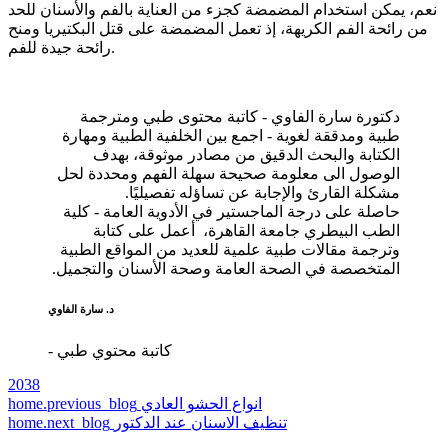
نعم، يمكن استخدام المضمضة كجزء من العناية بالفم والأسنان للحد
من رائحة الفم الكريهة، إذ تعمل المضمضة على قتل البكتيريا ومنح
رائحة جيدة للفم.
دكتورة سارة الفاوي - كاتبة محتوى طبي ومترجمة
طبية ومدققة لغوية - اجمع بين الخلفية الطبية ومهارة
الكتابة والبحث الدقيق من مصادر موثوقة، بهدف
الوصول الى معلومة صحيحة سهلة الفهم ومحددة لحل
مشكلة القارئ والإجابة عن تساؤله تفصيليًا.
حاصلة على درجة الماجستير في الأدوية العامة - كلية
الطب البيطري جامعة القاهرة، أعمل على كتابة
وترجمة مقالات طبية علمية للعديد من المواقع الطبية
المتخصصة في الصحة العامة وصحة الأسنان والتجميل.
د. سارة الفاوي
- كاتبة محتوي طبي
2038
انواع الحشو العادي
home.previous_blog
تنظيف الاسنان عند الدكتور
home.next_blog