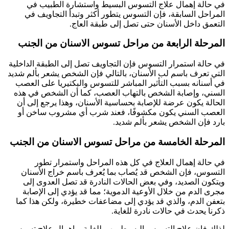
في حالة إهمال علاج التسوس البسيط واستشارة الطبيب في
المراحل السابقة، فإن التسوس يتطور أكثر وتبدأ التجاويف في
التعمق داخل الأسنان حتى تصل إلى طبقة العاج.
المرحلة الرابعة من مراحل تسوس الاسنان من الجنب
في حالة استمرار التسوس فإن التجاويف تصل إلى الطبقة الداخلية
التي تعرف باسم لب الأسنان، بالتالي فإن الشخص يشعر بألم شديد
في أسنانه بسبب التأثير المباشر للتسوس والبكتيريا على العصب
السني، وإصابة الشخص بالتهاب العصب، كما أن الشخص في هذه
الحالة يكون عرضة للإصابة بحساسية الأسنان، وهذا يرجع إلى أن
العصب السني يكون مكشوفًا، فعند شرب أي مشروب ساخن أو
بارد فإن الشخص يشعر بألم شديد.
المرحلة الخامسة من مراحل تسوس الاسنان من الجنب
في حالة إهمال العلاج في كل هذه المراحل واستمرار تطور
التسوس، فإن الشخص قد يُصاب بما يُعرف باسم خراج الأسنان
ويتكون الصديد، وفي بعض الحالات النادرة قد تصل العدوى إلى
مجرى الدم من خلال الأوعية الدموية؛ مما قد يؤدي إلى الإصابة
بتعفن الدم، والذي قد يؤدي إلى مضاعفات خطيرة، ولكن هذا كما
ذكرنا يحدث في حالات نادرة للغاية.
لذلك فإن علاج التسوس البسيط مهم للغاية، وإهمال علاج تسوس