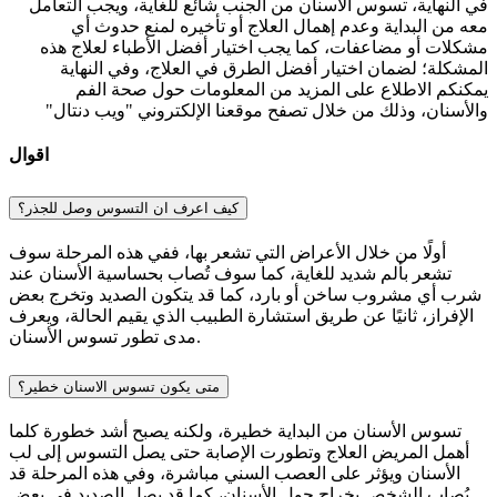
في النهاية، تسوس الاسنان من الجنب شائع للغاية، ويجب التعامل
معه من البداية وعدم إهمال العلاج أو تأخيره لمنع حدوث أي
مشكلات أو مضاعفات، كما يجب اختيار أفضل الأطباء لعلاج هذه
المشكلة؛ لضمان اختيار أفضل الطرق في العلاج، وفي النهاية
يمكنكم الاطلاع على المزيد من المعلومات حول صحة الفم
والأسنان، وذلك من خلال تصفح موقعنا الإلكتروني "ويب دنتال"
اقوال
كيف اعرف ان التسوس وصل للجذر؟
أولًا من خلال الأعراض التي تشعر بها، ففي هذه المرحلة سوف
تشعر بألم شديد للغاية، كما سوف تُصاب بحساسية الأسنان عند
شرب أي مشروب ساخن أو بارد، كما قد يتكون الصديد وتخرج بعض
الإفراز، ثانيًا عن طريق استشارة الطبيب الذي يقيم الحالة، ويعرف
مدى تطور تسوس الأسنان.
متى يكون تسوس الاسنان خطير؟
تسوس الأسنان من البداية خطيرة، ولكنه يصبح أشد خطورة كلما
أهمل المريض العلاج وتطورت الإصابة حتى يصل التسوس إلى لب
الأسنان ويؤثر على العصب السني مباشرة، وفي هذه المرحلة قد
يُصاب الشخص بخراج حول الأسنان، كما قد يصل الصديد في بعض