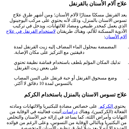
علاج آلام الأسنان بالقرنفل
يعد القرنفل مسكنًا ممتازًا لآلام الأسنان؛ ومن أشهر طرق علاج
تسوس الاسنان بالمنزل، وذلك لأنه يحتوي على مركب اليوجينول
الذي يعمل كمخدر طبيعي ومضاد للالتهابات، ويدخل في تركيب
الأدوية المسكنة للألم، وهناك طريقتان
لاستخدام القرنفل في علاج
آلام الأسنان
:
المضمضة بمحلول الماء المضاف إليه زيت القرنفل لمدة
دقيقتين مع التركيز على مكان الإصابة.
تدليك المكان المؤلم بلطف باستخدام قماشة نظيفة تحتوي
على بعض زيت القرنفل.
وضع مسحوق القرنفل أو حبة قرنفل على السن المصاب
بالتسوس لمدة 10 دقائق لا أكثر.
علاج تسوس الاسنان بالمنزل باستخدام الكركم
يحتوي
الكركم
على خصائص مضادة للبكتيريا والالتهابات ومادته
الفعالة (الكركمين)، وهناك
دراسات
أثبتت فعاليته في الوقاية من
التهابات وأمراض اللثة، كما يساعد في إزالة جير الأسنان والتخلص
من البكتيريا وبالتالي الوقاية من التسوس، وعلى الرغم من فوائده
العديدة إلا أنه لا يعد بديلًا لطرق تنظيف الأسنان المتخصصة.