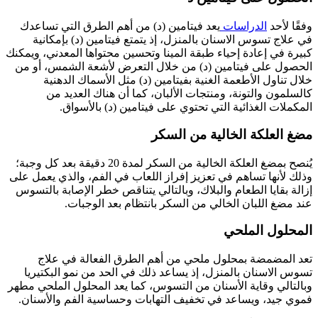
وفقًا لأحد
الدراسات
يعد فيتامين (د) من أهم الطرق التي تساعدك
في علاج تسوس الاسنان بالمنزل، إذ يتمتع فيتامين (د) بإمكانية
كبيرة في إعادة إحياء طبقة المينا وتحسين محتواها المعدني، ويمكنك
الحصول على فيتامين (د) من خلال التعرض لأشعة الشمس، أو من
خلال تناول الأطعمة الغنية بفيتامين (د) مثل الأسماك الدهنية
كالسلمون والتونة، ومنتجات الألبان، كما أن هناك العديد من
المكملات الغذائية التي تحتوي على فيتامين (د) بالأسواق.
مضغ العلكة الخالية من السكر
يُنصح بمضغ العلكة الخالية من السكر لمدة 20 دقيقة بعد كل وجبة؛
وذلك لأنها تساهم في تعزيز إفراز اللعاب في الفم، والذي يعمل على
إزالة بقايا الطعام والبلاك، وبالتالي يتناقص خطر الإصابة بالتسوس
عند مضغ اللبان الخالي من السكر بانتظام بعد الوجبات.
المحلول الملحي
تعد المضمضة بمحلول ملحي من أهم الطرق الفعالة في علاج
تسوس الاسنان بالمنزل، إذ يساعد ذلك في الحد من نمو البكتيريا
وبالتالي وقاية الأسنان من التسوس، كما يعد المحلول الملحي مطهر
فموي جيد، ويساعد في تخفيف التهابات وحساسية الفم والأسنان.