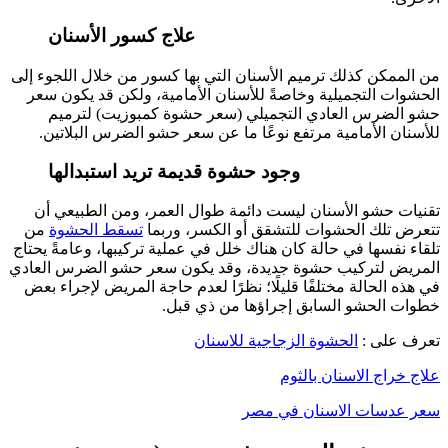
علاج كسور الأسنان
من الممكن كذلك ترميم الأسنان التي بها كسور من خلال اللجوء إلى
الحشوات التجميلية وخاصةً للأسنان الأمامية، ولكن قد يكون سعر
حشو الضرس العادي التجميلي (سعر حشوة كمبوزيت) لترميم
للأسنان الأمامية مرتفع نوعًا ما عن سعر حشو الضرس البلاتين.
وجود حشوة قديمة تريد استبدالها
تقنيات حشو الأسنان ليست دائمة طوال العمر، ومن الطبيعي أن
تتعرض تلك الحشوات للتشقق أو الكسر، وربما
تسقط الحشوة
من
تلقاء نفسها في حالة كان هناك خلل في عملية تركيبها، وعامةً يحتاج
المريض لتركيب حشوة جديدة، وقد يكون سعر حشو الضرس العادي
في هذه الحالة مختلفًا قليلًا؛ نظرًا لعدم حاجة المريض لإجراء بعض
خطوات الحشو السابق إجراؤها من ذي قبل.
تعرف على :
الحشوة الزجاجية للاسنان
علاج خراج الاسنان بالثوم
سعر عدسات الاسنان في مصر