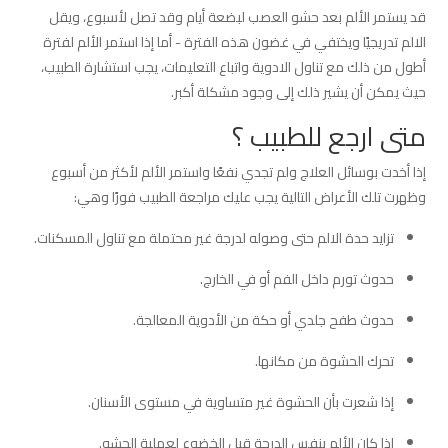
قد يستمر الألم بعد حشو العصب لبضعة أيام وقد تصل لأسبوع، ويقل
الالم تدريجيًا ويختفي في غضون هذه الفترة - أما إذا استمر الألم لفترة
أطول من ذلك مع تناول الادوية واتباع التعليمات، يجب استشارة الطبيب،
حيث يمكن أن يشير ذلك إلى وجود مشكلة أكبر.
متى ارجع للطبيب ؟
إذا أخدت بوسائل العلاج ولم تجدي نفعًا واستمر الألم لأكثر من أسبوع
وظهرت تلك الأعراض التالية يجب عليك مراجعة الطبيب فورًا وهي:
تزايد حدة الالم حتى وصوله لدرجة غير محتملة مع تناول المسكنات.
حدوث تورم داخل الفم أو في الخارج.
حدوث طفح جلدي أو حكة من الأدوية المعالجة.
تحرك الحشوة من مكانها.
إذا شعرت بأن الحشوة غير متساوية في مستوى الأسنان.
إذا كان الألم بنفس الدرجة قبل الخضوع لعملية الحشو.