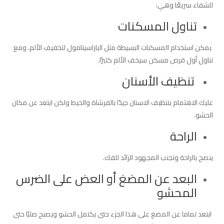
للشفاء سريعًا وهي:
تناول المسكنات
يمكن استخدام المسكنات البسيطة مثل الباراسيتامول لتخفيف الألم، ومع
تناول أول قرص مسكن سيخف الألم كثيرًا.
تنظيف الأسنان
عليك الاهتمام بتنظيف الاسنان جيدًا بالفرشاة والخيط ولكن ابتعد عن مكان
الحشو.
الراحة
ينصح بالراحة وتجنب المجهود الزائد للفك.
البعد عن المضغ أو العض على الضرس
المحشو
ابتعد تماما عن المضغ على هذا الجزء حتى يكتمل الحشو ويصبح صلبًا حتى