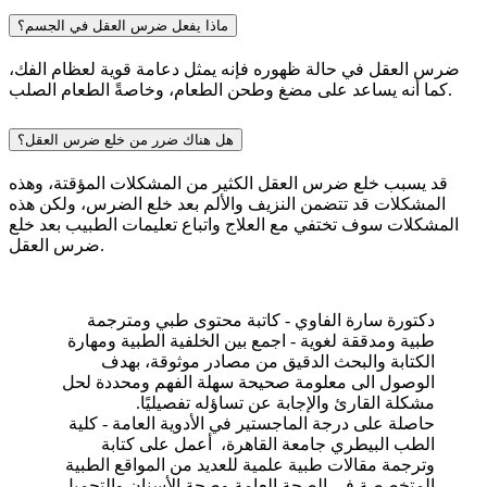
ماذا يفعل ضرس العقل في الجسم؟
ضرس العقل في حالة ظهوره فإنه يمثل دعامة قوية لعظام الفك،
كما أنه يساعد على مضغ وطحن الطعام، وخاصةً الطعام الصلب.
هل هناك ضرر من خلع ضرس العقل؟
قد يسبب خلع ضرس العقل الكثير من المشكلات المؤقتة، وهذه
المشكلات قد تتضمن النزيف والألم بعد خلع الضرس، ولكن هذه
المشكلات سوف تختفي مع العلاج واتباع تعليمات الطبيب بعد خلع
ضرس العقل.
دكتورة سارة الفاوي - كاتبة محتوى طبي ومترجمة
طبية ومدققة لغوية - اجمع بين الخلفية الطبية ومهارة
الكتابة والبحث الدقيق من مصادر موثوقة، بهدف
الوصول الى معلومة صحيحة سهلة الفهم ومحددة لحل
مشكلة القارئ والإجابة عن تساؤله تفصيليًا.
حاصلة على درجة الماجستير في الأدوية العامة - كلية
الطب البيطري جامعة القاهرة، أعمل على كتابة
وترجمة مقالات طبية علمية للعديد من المواقع الطبية
المتخصصة في الصحة العامة وصحة الأسنان والتجميل.