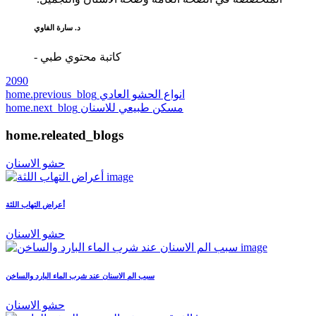
د. سارة الفاوي
- كاتبة محتوي طبي
2090
انواع الحشو العادي
home.previous_blog
مسكن طبيعي للاسنان
home.next_blog
home.releated_blogs
حشو الاسنان
أعراض التهاب اللثة
حشو الاسنان
سبب الم الاسنان عند شرب الماء البارد والساخن
حشو الاسنان