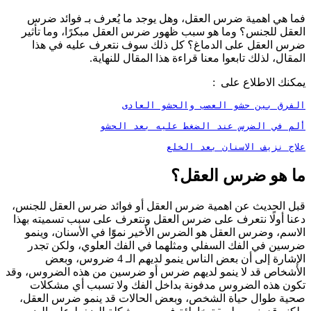
فما هي اهمية ضرس العقل، وهل يوجد ما يُعرف بـ فوائد ضرس
العقل للجنس؟ وما هو سبب ظهور ضرس العقل مبكرًا، وما تأثير
ضرس العقل على الدماغ؟ كل ذلك سوف نتعرف عليه في هذا
المقال، لذلك تابعوا معنا قراءة هذا المقال للنهاية.
يمكنك الاطلاع على :
الفرق بين حشو العصب والحشو العادى
ألم في الضرس عند الضغط عليه بعد الحشو
علاج نزيف الاسنان بعد الخلع
ما هو ضرس العقل؟
قبل الحديث عن اهمية ضرس العقل أو فوائد ضرس العقل للجنس،
دعنا أولًا نتعرف على ضرس العقل ونتعرف على سبب تسميته بهذا
الاسم، وضرس العقل هو الضرس الأخير نموًًا في الأسنان، وينمو
ضرسين في الفك السفلي ومثلهما في الفك العلوي، ولكن تجدر
الإشارة إلى أن بعض الناس ينمو لديهم الـ 4 ضروس، وبعض
الأشخاص قد لا ينمو لديهم ضرس أو ضرسين من هذه الضروس، وقد
تكون هذه الضروس مدفونة بداخل الفك ولا تسبب أي مشكلات
صحية طوال حياة الشخص، وبعض الحالات قد ينمو ضرس العقل،