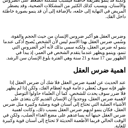
ولكنه قد ينمو بطريقة خاطئة فيسبب مشكلة الضغط على الضروس
والأسنان، ويسبب كذلك الكثير من المشكلات الصحية، وقد يضطر
المريض في النهاية إلى خلعه، بالإضافة إلى أن قد ينمو بصورة خاطئة
داخل الفك.
وضرس العقل هو أكبر ضروس الإنسان من حيث الحجم والقوة،
وسُمي ضرس العقل بهذا الاسم ليس لأن الشخص يُصبح أذكى عندما
ينمو له ضرس العقل، ولكنه سمي بذلك لأنه آخر الضروس التي
تنمو، وينمو ويظهر عندما يتقدم الشخص في العمر، إذ يبدأ في
الظهور بين 17 سنة و 21 سنة وهي الفترة بلوغ الإنسان سن الرشد.
اهمية ضرس العقل
عند الحديث عن اهمية ضرس العقل فلا شك أن ضرس العقل إذا
ظهر فإنه سوف يُعطي دعامة قوية لعظام الفك، ولكن إذا لم يظهر
فلا ضرر سوف يحدث للشخص، كما أن العلماء حاولوا التوصل
لاهمية ضرس العقل، ووجدوا أن الإنسان القديم كان يتغذى على
الأشياء الصلبة التي تحتاج إلى أسنان قوية وصلبة وكبيرة مثل ضرس
العقل، فكان ينمو لديهم ضرس العقل بسبب ذلك، وكانت اهمية
ضرس العقل حينها أنه يساعدهم على مضغ الغذاء الصلب، ولكن في
الوقت الحالي فربما الأطعمة الحديثة لا تحتاج إلى أسنان قوية وكبيرة
للغاية.