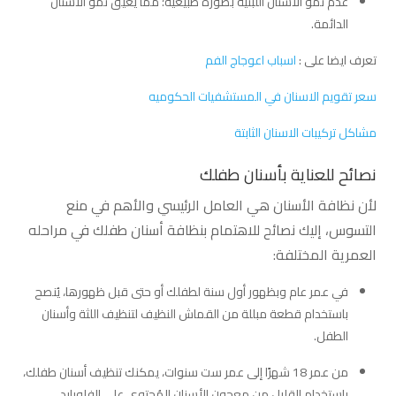
عدم نمو الأسنان اللبنية بصورة طبيعية؛ مما يعيق نمو الأسنان
الدائمة.
تعرف ايضا على :
اسباب اعوجاج الفم
سعر تقويم الاسنان في المستشفيات الحكوميه
مشاكل تركيبات الاسنان الثابتة
نصائح للعناية بأسنان طفلك
لأن نظافة الأسنان هي العامل الرئيسي والأهم في منع
التسوس، إليك نصائح للاهتمام بنظافة أسنان طفلك في مراحله
العمرية المختلفة:
في عمر عام وبظهور أول سنة لطفلك أو حتى قبل ظهورها، يُنصح
باستخدام قطعة مبللة من القماش النظيف لتنظيف اللثة وأسنان
الطفل.
من عمر 18 شهرًا إلى عمر ست سنوات، يمكنك تنظيف أسنان طفلك،
باستخدام القليل من معجون الأسنان المُحتوي على الفلورايد،