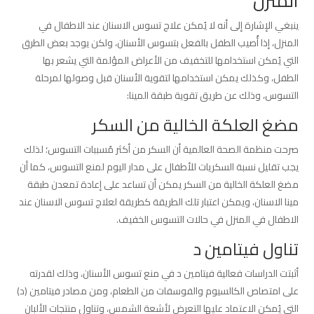
المنزل
ينبغي الإشارة إلى أنه لا يُمكن علاج تسوس الاسنان عند الاطفال في
المنزل، إذا أُصيب الطفل بالفعل بتسوس الأسنان، ولكن يوجد بعض الطرق
التي يُمكن استخدامها للتخفيف من الأعراض المؤلمة التي يشعر بها
الطفل، وكذلك يمكن استخدامها لتقوية الأسنان قبل وصولها لمرحلة
التسوس، وذلك عن طريق تقوية طبقة المينا:
مضغ العلكة الخالية من السكر
صرحت منظمة الصحة العالمية أن السكر من أكثر مُسببات التسوس؛ لذلك
يجب تقليل نسبة السكريات للأطفال على مدار اليوم لمنع التسوس، كما أن
مضغ العلكة الخالية من السكر يمكن أن تساعد على إعادة تمعدن طبقة
مينا الاسنان، ويمكن اعتبار تلك الطريقة كطريقة لعلاج تسوس الاسنان عند
الاطفال في المنزل في حالات التسوس الخفيف.
تناول فيتامين د
أثبتت الدراسات فعالية فيتامين د في منع تسوس الأسنان، وذلك لقدرته
على امتصاص الكالسيوم والفوسفات من الطعام، ومن مصادر فيتامين (د)
التي يُمكن الاعتماد عليها التعرض لأشعة الشمس، وتناول منتجات الألبان