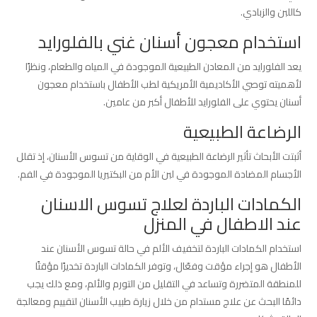
كاللبن والزبادي.
استخدام معجون أسنان غني بالفلورايد
يعد الفلورايد من المعادن الطبيعية الموجودة في المياه والطعام، ونظرًا
لأهميته توصي الأكاديمية الأمريكية لطب الأطفال باستخدام معجون
أسنان يحتوي على الفلورايد للأطفال أكبر من عامين.
الرضاعة الطبيعية
أثبتت الأبحاث تأثير الرضاعة الطبيعية في الوقاية من تسوس الأسنان، إذ تقلل
الأجسام المضادة الموجودة في لبن الأم من البكتيريا الموجودة في الفم.
الكمادات الباردة لعلاج تسوس الاسنان
عند الاطفال في المنزل
استخدام الكمادات الباردة لتخفيف الألم في حالة تسوس الأسنان عند
الأطفال هو إجراء مؤقت وفعّال، وتوفر الكمادات الباردة تخديرًا مؤقتًا
للمنطقة المتضررة وتساعد في التقليل من التورم والألم، ومع ذلك يجب
دائمًا البحث عن علاج مستدام من خلال زيارة طبيب الأسنان لتقييم ومعالجة