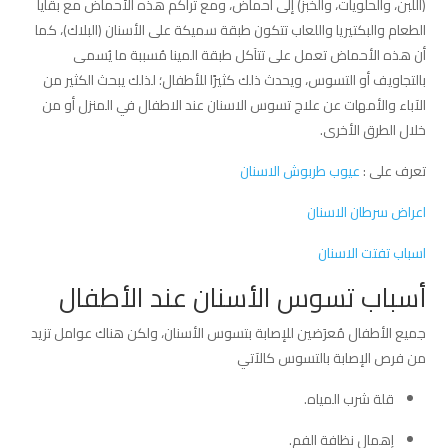
(اللبن، والحلويات، والخبز) إلى أحماض، ومع تراكم هذه الأحماض مع بقايا
الطعام والبكتيريا واللعاب تتكون طبقة سميكة على الأسنان (البلاك)، كما
أن هذه الأحماض تعمل على تتآكل طبقة المينا مُسببة ما يُسمى
بالتجاويف أو التسوس، ويحدث ذلك كثيرًا للأطفال؛ لذلك يبحث الكثير من
الآباء والأمهات عن علاج تسوس الاسنان عند الاطفال في المنزل أو من
خلال الطرق الأخرى.
تعرف على :
عيوب طربوش الاسنان
اعراض سرطان الاسنان
اسباب تفتت الاسنان
أسباب تسوس الأسنان عند الأطفال
جميع الأطفال مُعرَضين للإصابة بتسوس الأسنان، ولكن هناك عوامل تزيد
من فرص الإصابة بالتسوس كالآتي
قلة شرب المياه.
إهمال نظافة الفم.